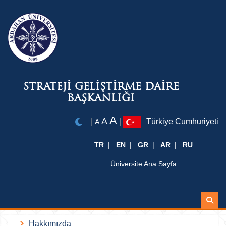
STRATEJİ GELİŞTİRME DAİRE
BAŞKANLIĞI
A
A
|
|
Türkiye Cumhuriyeti
A
TR
EN
GR
AR
RU
Üniversite Ana Sayfa
Ara
Hakkımızda