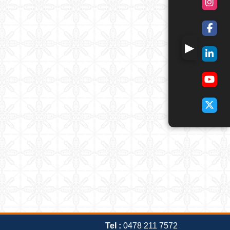
Tel :
0478 211 7572