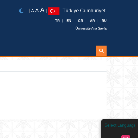
A
A
|
|
Türkiye Cumhuriyeti
A
TR
EN
GR
AR
RU
Üniversite Ana Sayfa
Ara
Select Language