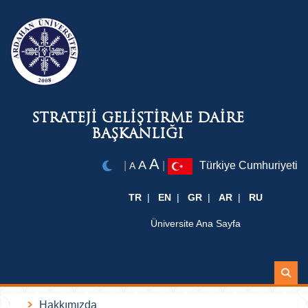
STRATEJİ GELİŞTİRME DAİRE
BAŞKANLIĞI
A
A
|
|
Türkiye Cumhuriyeti
A
TR
EN
GR
AR
RU
Üniversite Ana Sayfa
Ara
Hakkımızda